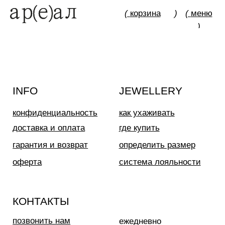
(
корзина
)
(
меню
)
INFO
JEWELLERY
конфиденциальность
как ухаживать
доставка и оплата
где купить
гарантия и возврат
определить размер
оферта
система лояльности
КОНТАКТЫ
позвонить нам
ежедневно
12:00 — 19:00
телеграм
вконтакте
Иркутск
Пионерский переулок, 3
сотрудничество
(
телеграм-канал
)