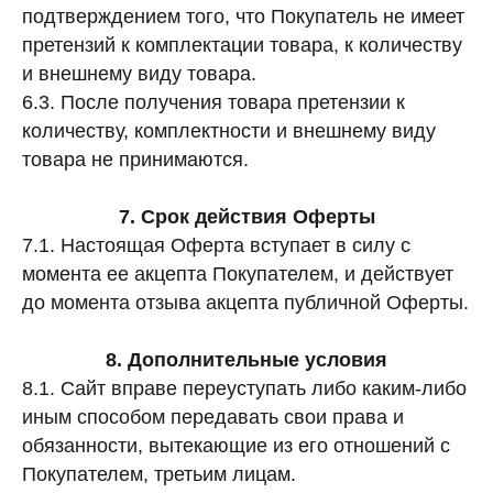
подтверждением того, что Покупатель не имеет
претензий к комплектации товара, к количеству
и внешнему виду товара.
6.3. После получения товара претензии к
INFO
JEWELLERY
количеству, комплектности и внешнему виду
конфиденциальность
как ухаживать
товара не принимаются.
доставка и оплата
где купить
гарантия и возврат
определить размер
7. Срок действия Оферты
оферта
система лояльности
7.1. Настоящая Оферта вступает в силу с
момента ее акцепта Покупателем, и действует
КОНТАКТЫ
до момента отзыва акцепта публичной Оферты.
позвонить нам
ежедневно
12:00 — 19:00
телеграм
8. Дополнительные условия
вконтакте
Иркутск
8.1. Сайт вправе переуступать либо каким-либо
Пионерский переулок, 3
сотрудничество
иным способом передавать свои права и
(
телеграм-канал
)
обязанности, вытекающие из его отношений с
Покупателем, третьим лицам.