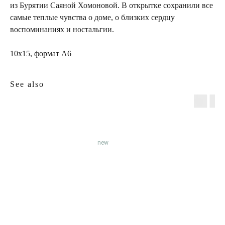
из Бурятии Саяной Хомоновой. В открытке сохранили все
самые теплые чувства о доме, о близких сердцу
воспоминаниях и ностальгии.
10х15, формат А6
See also
new
INFO
JEWELLERY
конфиденциальность
как ухаживать
доставка и оплата
где купить
гарантия и возврат
определить размер
оферта
система лояльности