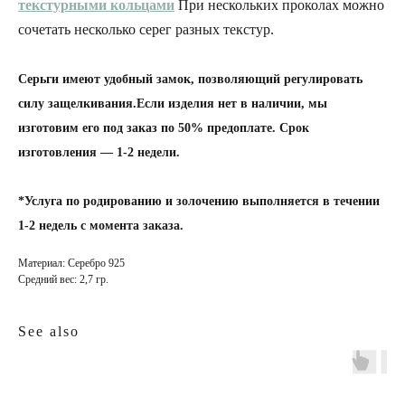
текстурными кольцами
При нескольких проколах можно
сочетать несколько серег разных текстур.
Серьги имеют удобный замок, позволяющий регулировать
силу защелкивания.Если изделия нет в наличии, мы
изготовим его под заказ по 50% предоплате. Срок
изготовления — 1-2 недели.
*Услуга по родированию и золочению выполняется в течении
1-2 недель с момента заказа.
Материал: Серебро 925
Средний вес: 2,7 гр.
INFO
JEWELLERY
See also
конфиденциальность
как ухаживать
доставка и оплата
где купить
гарантия и возврат
определить размер
оферта
система лояльности