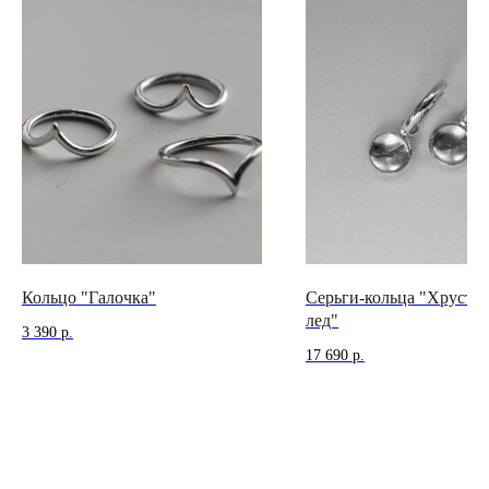
КОНТАКТЫ
позвонить нам
ежедневно
12:00 — 19:00
телеграм
вконтакте
Иркутск
Пионерский переулок, 3
сотрудничество
(
телеграм-канал
)
Кольцо "Галочка"
Серьги-кольца "Хруста
лед"
3 390
р.
17 690
р.