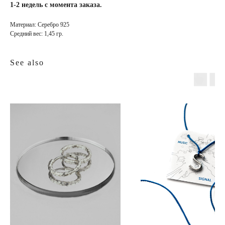
1-2 недель с момента заказа.
Материал: Серебро 925
Средний вес: 1,45 гр.
See also
INFO
JEWELLERY
конфиденциальность
как ухаживать
доставка и оплата
где купить
гарантия и возврат
определить размер
оферта
система лояльности
КОНТАКТЫ
позвонить нам
ежедневно
12:00 — 19:00
телеграм
вконтакте
Иркутск
Пионерский переулок, 3
сотрудничество
(
телеграм-канал
)