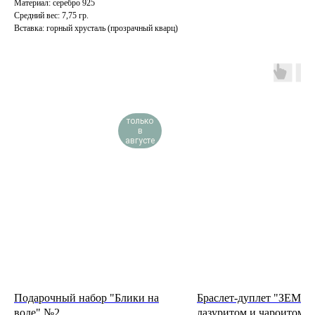
Материал: серебро 925
Средний вес: 7,75 гр.
Вставка: горный хрусталь (прозрачный кварц)
INFO
JEWELLERY
только
конфиденциальность
как ухаживать
в
доставка и оплата
где купить
августе
гарантия и возврат
определить размер
оферта
система лояльности
КОНТАКТЫ
позвонить нам
ежедневно
12:00 — 19:00
телеграм
вконтакте
Иркутск
Пионерский переулок, 3
сотрудничество
(
телеграм-канал
)
Подарочный набор "Блики на
Браслет-дуплет "ЗЕМЛЯ
воде" №2
лазуритом и чароитом