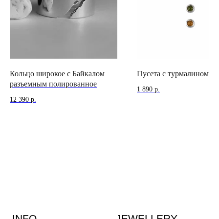
12:00 — 19:00
телеграм
вконтакте
Иркутск
Пионерский переулок, 3
сотрудничество
(
телеграм-канал
)
Кольцо широкое с Байкалом
Пусета с турмалином
разъемным полированное
1 890
р.
12 390
р.