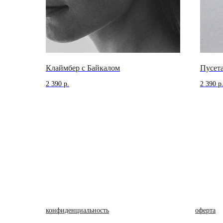
Клаймбер с Байкалом
Пусет
2 390
р.
2 390
р
конфиденциальность
oферта