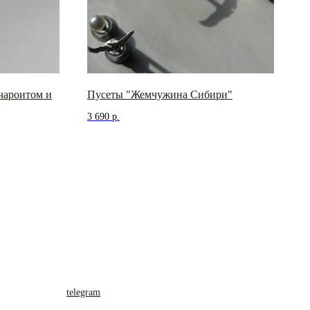
чароитом и
Пусеты "Жемчужина Сибири"
3 690
р.
telegram