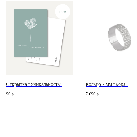
КОНТАКТЫ
new
позвонить нам
ежедневно
12:00 — 19:00
телеграм
вконтакте
Иркутск
Пионерский переулок, 3
сотрудничество
(
телеграм-канал
)
Открытка "Уникальность"
Кольцо 7 мм "Кора"
90
р.
7 690
р.