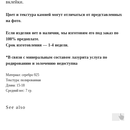
вклейки.
Цвет и текстура камней могут отличаться от представленных
на фото.
Если изделия нет в наличии, мы изготовим его под заказ по
100% предоплате.
Срок изготовления — 1-4 недели.
*В связи с минеральным составом лазурита услуга по
родированию и золочению недоступна
Материал: серебро 925
Текстура: полированная
Длина: 15-18
Средний вес: 7 гр.
INFO
JEWELLERY
конфиденциальность
как ухаживать
See also
доставка и оплата
где купить
гарантия и возврат
определить размер
оферта
система лояльности