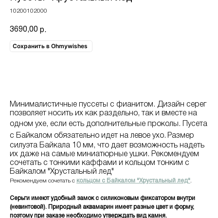
10200102000
3690,00
р.
Сохранить в Ohmywishes
В корзину
Минималистичные пуссеты с фианитом. Дизайн серег
позволяет носить их как раздельно, так и вместе на
одном ухе, если есть дополнительные проколы.
Пусета
с Байкалом обязательно идет на левое ухо.
Размер
силуэта Байкала 10 мм, что дает возможность надеть
их даже на самые миниатюрные ушки. Рекомендуем
сочетать с тонкими каффами и кольцом тонким с
Байкалом "Хрустальный лед"
Рекомендуем сочетать с
кольцом с Байкалом "Хрустальный лед"
.
Серьги имеют удобный замок с силиконовым фиксатором внутри
(невинтовой). Природный аквамарин имеет разные цвет и форму,
поэтому при заказе необходимо утверждать вид камня.