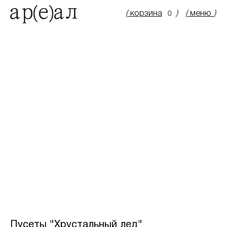
(
корзина
)
(
меню
)
0
Пусеты "Хрустальный лед"