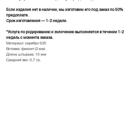
Если изделия нет в наличии, мы изготовим его под заказ по 50%
предоплате.
Срок изготовления — 1-2 недели.
INFO
JEWELLERY
*Услуга по родированию и золочению выполняется в течении 1-2
конфиденциальность
как ухаживать
недель с момента заказа.
доставка и оплата
где купить
Материал: серебро 925
гарантия и возврат
определить размер
Вставка: фианит (2 мм)
Длина штырька: 10 мм
оферта
система лояльности
Средний вес: 0,7 гр.
КОНТАКТЫ
позвонить нам
ежедневно
12:00 — 19:00
телеграм
вконтакте
Иркутск
Пионерский переулок, 3
сотрудничество
(
телеграм-канал
)