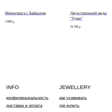
Моносерьга с Байкалом
Двухсторонний медальо
"Тужи"
3 690
р.
10 190
р.