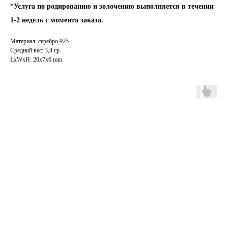
*Услуга по родированию и золочению выполняется в течении
1-2 недель с момента заказа.
INFO
JEWELLERY
Материал: серебро 925
конфиденциальность
как ухаживать
Средний вес: 3,4 гр.
доставка и оплата
где купить
LxWxH: 20x7x6 mm
гарантия и возврат
определить размер
оферта
система лояльности
КОНТАКТЫ
позвонить нам
ежедневно
12:00 — 19:00
телеграм
вконтакте
Иркутск
Пионерский переулок, 3
сотрудничество
(
телеграм-канал
)