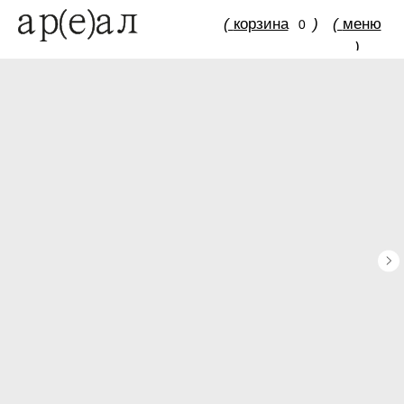
(
корзина
)
(
меню
0
)