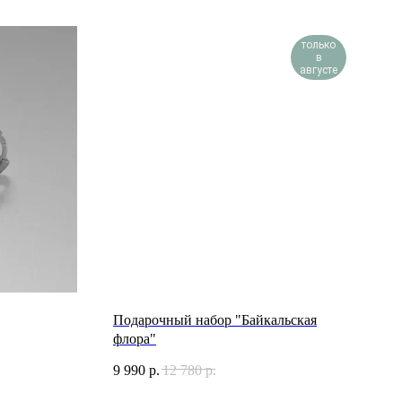
только
в
августе
Подарочный набор "Байкальская
флора"
9 990
р.
12 780
р.