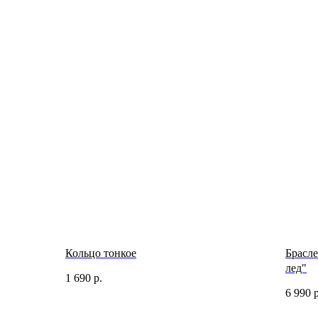
Кольцо тонкое
Брасл
лед"
1 690
р.
6 990
р