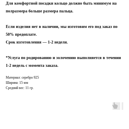
Для комфортной посадки кольцо должно быть минимум на
полразмера больше размера пальца.
Если изделия нет в наличии, мы изготовим его под заказ по
50% предоплате.
Срок изготовления — 1-2 недели.
*Услуга по родированию и золочению выполняется в течении
1-2 недель с момента заказа.
Материал: серебро 925
Ширина: 15 мм
Средний вес: 11 гр.
INFO
JEWELLERY
конфиденциальность
как ухаживать
доставка и оплата
где купить
гарантия и возврат
определить размер
оферта
система лояльности