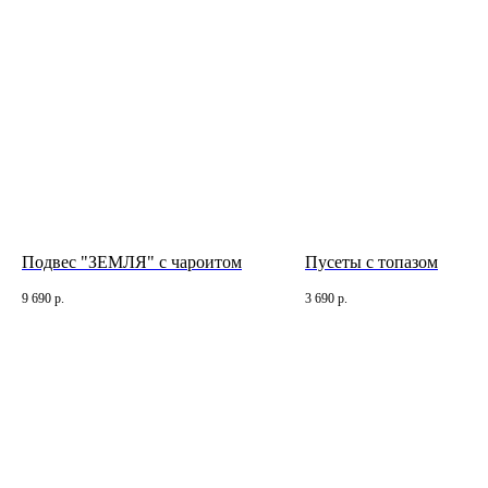
КОНТАКТЫ
позвонить нам
ежедневно
12:00 — 19:00
телеграм
вконтакте
Иркутск
Пионерский переулок, 3
сотрудничество
(
телеграм-канал
)
Подвес "ЗЕМЛЯ" с чароитом
Пусеты с топазом
9 690
р.
3 690
р.