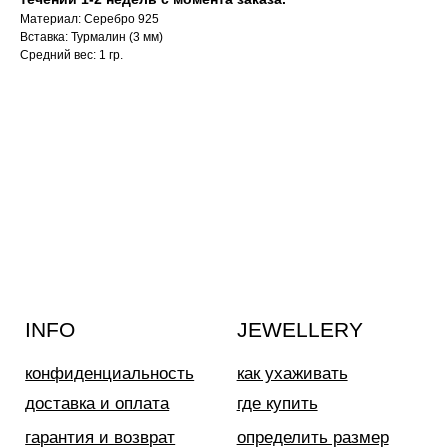
конфиденциальность
как ухаживать
Материал: Серебро 925
доставка и оплата
где купить
Вставка: Турмалин (3 мм)
Средний вес: 1 гр.
гарантия и возврат
определить размер
оферта
система лояльности
КОНТАКТЫ
позвонить нам
ежедневно
12:00 — 19:00
телеграм
вконтакте
Иркутск
Пионерский переулок, 3
сотрудничество
(
телеграм-канал
)