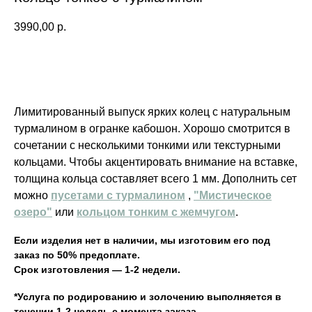
3990,00
р.
В корзину
Лимитированный выпуск ярких колец с натуральным
турмалином в огранке кабошон. Хорошо смотрится в
сочетании с несколькими тонкими или текстурными
кольцами. Чтобы акцентировать внимание на вставке,
толщина кольца составляет всего 1 мм. Дополнить сет
можно
пусетами с турмалином
,
"Мистическое
озеро"
или
кольцом тонким с жемчугом
.
Если изделия нет в наличии, мы изготовим его под
заказ по 50% предоплате.
Срок изготовления — 1-2 недели.
*Услуга по родированию и золочению выполняется в
INFO
JEWELLERY
течении 1-2 недель с момента заказа.