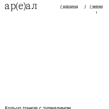
(
корзина
)
(
меню
)
Кольцо тонкое с турмалином