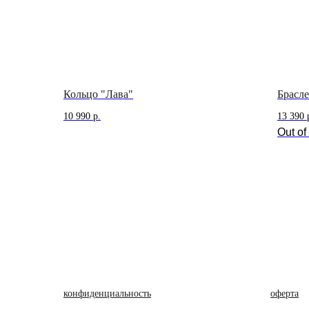
Кольцо "Лава"
Брасл
10 990
р.
13 390
Out of
конфиденциальность
oферта