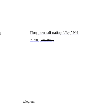
д
Подарочный набор "Лед" №1
7 990
р.
10 880
р.
telegram