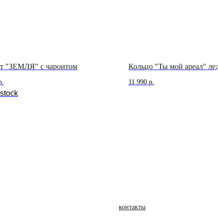
ет "ЗЕМЛЯ" с чароитом
Кольцо "Ты мой ареал" ле
р.
11 990
р.
 stock
контакты