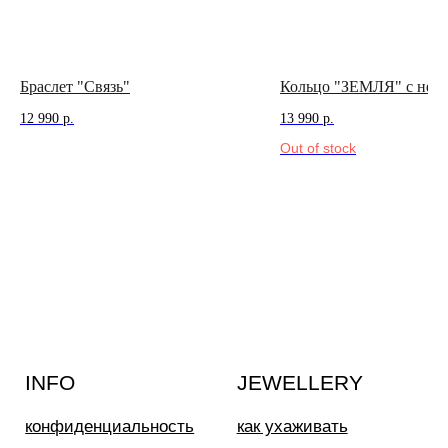
Пионерский переулок, 3
сотрудничество
(
телеграм-канал
)
Браслет "Связь"
Кольцо "ЗЕМЛЯ" с неф
12 990
р.
13 990
р.
Out of stock