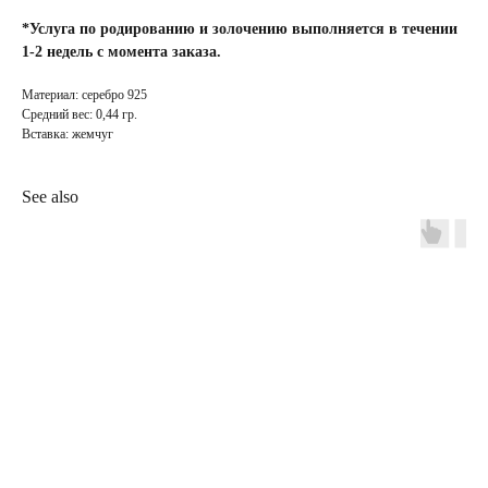
*Услуга по родированию и золочению выполняется в течении
1-2 недель с момента заказа.
Материал: серебро 925
Средний вес: 0,44 гр.
Вставка: жемчуг
See also
INFO
JEWELLERY
конфиденциальность
как ухаживать
доставка и оплата
где купить
гарантия и возврат
определить размер
оферта
система лояльности
КОНТАКТЫ
позвонить нам
ежедневно
12:00 — 19:00
телеграм
вконтакте
Иркутск