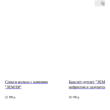
INFO
JEWELLERY
конфиденциальность
как ухаживать
доставка и оплата
где купить
гарантия и возврат
определить размер
оферта
система лояльности
КОНТАКТЫ
позвонить нам
ежедневно
12:00 — 19:00
телеграм
вконтакте
Иркутск
Пионерский переулок, 3
сотрудничество
Серьги-кольца с камнями
Браслет-дуплет "ЗЕМЛЯ
(
телеграм-канал
)
"ЗЕМЛЯ"
нефритом и лазуритом
22 390
р.
16 190
р.