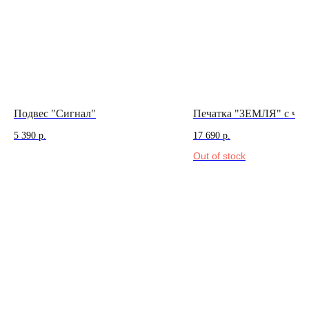
позвонить нам
ежедневно
12:00 — 19:00
телеграм
вконтакте
Иркутск
Пионерский переулок, 3
сотрудничество
(
телеграм-канал
)
Подвес "Сигнал"
Печатка "ЗЕМЛЯ" с чар
5 390
р.
17 690
р.
Out of stock