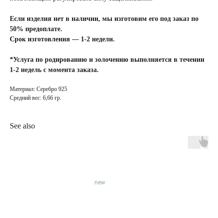
Если изделия нет в наличии, мы изготовим его под заказ по
50% предоплате.
Срок изготовления — 1-2 недели.
*Услуга по родированию и золочению выполняется в течении
1-2 недель с момента заказа.
Материал: Серебро 925
Средний вес: 6,66 гр.
See also
INFO
JEWELLERY
конфиденциальность
как ухаживать
доставка и оплата
где купить
гарантия и возврат
определить размер
оферта
система лояльности
new
КОНТАКТЫ